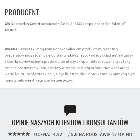
PRODUCENT
GW Cosmetics GmbH
Achauerstraße 49 A, 2333 Leopoldsdorf bei Wien, AT
Austria
UWAGA!
W związku z ciągłym udoskonalaniem produktów, receptury
preparatów mogą różnić się od stanu faktycznego. Podany skład jest aktualny
z chwilą wprowadzenia produktu do oferty sklepu i aktualizowany, gdy taką
zmianę dostrzeżemy. Nie jesteśmy w stanie na bieżąco monitorować każdej
wartości INCI w ofercie sklepu, ale jeśli jest to dla Ciebie ważne, skontaktuj się z
nami w celu weryfikacji konkretnej pozycji.
OPINIE NASZYCH KLIENTÓW I KONSULTANTÓW
OCENA:
4.92
/
5.0
NA PODSTAWIE
12
OPINII