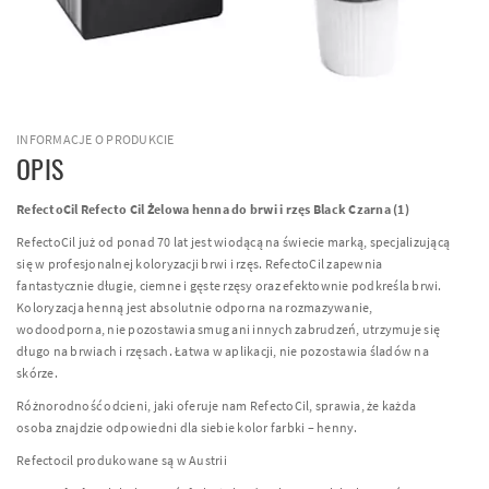
INFORMACJE O PRODUKCIE
OPIS
RefectoCil Refecto Cil Żelowa henna do brwi i rzęs Black Czarna (1)
RefectoCil już od ponad 70 lat jest wiodącą na świecie marką, specjalizującą
się w profesjonalnej koloryzacji brwi i rzęs. RefectoCil zapewnia
fantastycznie długie, ciemne i gęste rzęsy oraz efektownie podkreśla brwi.
Koloryzacja henną jest absolutnie odporna na rozmazywanie,
wodoodporna, nie pozostawia smug ani innych zabrudzeń, utrzymuje się
długo na brwiach i rzęsach. Łatwa w aplikacji, nie pozostawia śladów na
skórze.
Różnorodność odcieni, jaki oferuje nam RefectoCil, sprawia, że każda
osoba znajdzie odpowiedni dla siebie kolor farbki – henny.
Refectocil produkowane są w Austrii