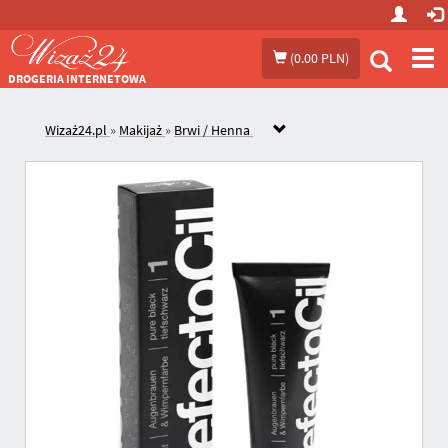
Prze
(
0.00 PLN
)
me
DROGERIA INTERNETOWA
Wizaż24.pl
»
Makijaż
»
Brwi / Henna