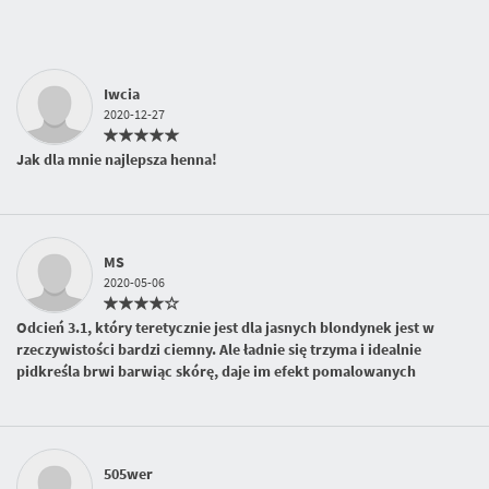
Iwcia
2020-12-27
Jak dla mnie najlepsza henna!
MS
2020-05-06
Odcień 3.1, który teretycznie jest dla jasnych blondynek jest w
rzeczywistości bardzi ciemny. Ale ładnie się trzyma i idealnie
pidkreśla brwi barwiąc skórę, daje im efekt pomalowanych
505wer