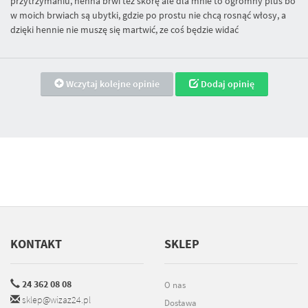
przytrzymaniu, henna brwi też skórę ale dla mnie to ogromny plus bo
w moich brwiach są ubytki, gdzie po prostu nie chcą rosnąć włosy, a
dzięki hennie nie muszę się martwić, ze coś będzie widać
Wczytaj kolejne opinie
Dodaj opinię
KONTAKT
SKLEP
24 362 08 08
O nas
sklep@wizaz24.pl
Dostawa