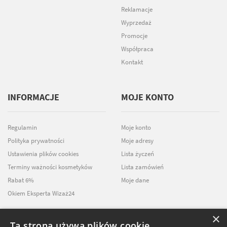
Reklamacje
Wyprzedaż
Promocje
Współpraca
Kontakt
INFORMACJE
MOJE KONTO
Regulamin
Moje konto
Polityka prywatności
Moje adresy
Ustawienia plików cookies
Lista życzeń
Terminy ważności kosmetyków
Lista zamówień
Rabat 6%
Moje dane
Okiem Eksperta Wizaż24
×
Ta strona używa plików cookie