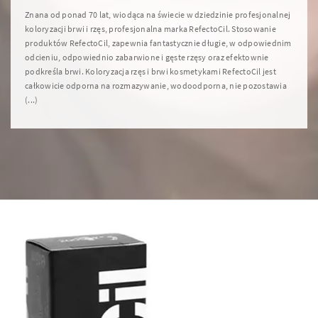
Znana od ponad 70 lat, wiodąca na świecie w dziedzinie profesjonalnej
koloryzacji brwi i rzęs, profesjonalna marka RefectoCil. Stosowanie
produktów RefectoCil, zapewnia fantastycznie długie, w odpowiednim
odcieniu, odpowiednio zabarwione i gęste rzęsy oraz efektownie
podkreśla brwi. Koloryzacja rzęs i brwi kosmetykami RefectoCil jest
całkowicie odporna na rozmazywanie, wodoodporna, nie pozostawia
(...)