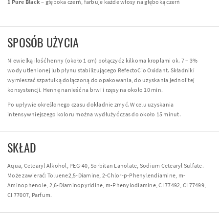
1 Pure Black
– głęboka czerń, farbuje każde włosy na głęboką czerń
SPOSÓB UŻYCIA
Niewielką ilość henny (około 1 cm) połączyć z kilkoma kroplami ok. 7 – 3%
wody utlenionej lub płynu stabilizującego RefectoCio Oxidant. Składniki
wymieszać szpatułką dołączoną do opakowania, do uzyskania jednolitej
konsystencji. Hennę nanieść na brwi i rzęsy na około 10 min.
Po upływie określonego czasu dokładnie zmyć. W celu uzyskania
intensywniejszego koloru można wydłużyć czas do około 15 minut.
SKŁAD
Aqua, Cetearyl Alkohol, PEG-40, Sorbitan Lanolate, Sodium Cetearyl Sulfate.
Może zawierać: Toluene2,5-Diamine, 2-Chlor-p-Phenylendiamine, m-
Aminophenole, 2,6-Diaminopyridine, m-Phenylodiamine, CI 77492, CI 77499,
CI 77007, Parfum.