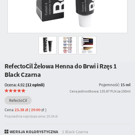
RefectoCil Żelowa Henna do Brwi i Rzęs
1
Black Czarna
Ocena: 4.92
(12 opinii)
Pojemność:
15 ml
Cena jednostkowa: 135.87 PLN za 100ml
RefectoCil
Cena
23.38 zł
(
29.90
zł
)
Poprzednia najniższa cena: 19.34 zł
WERSJA KOLORYSTYCZNA
1 Black Czarna