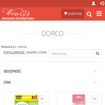
Prze
(
0.00 PLN
)
me
DROGERIA INTERNETOWA
DORCO
Wizaż24.pl
»
Dorco
POPULARNOŚĆ
|
NAZWA
|
CENA
DOSTĘPNOŚĆ
CENA