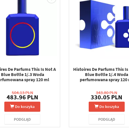
ires De Parfums This Is Not A
Histoires De Parfums This Is
Blue Bottle 1/.3 Woda
Blue Bottle 1/.4 Woda
rfumowana spray 120 ml
perfumowana spray 120
504.13 PLN
343.80 PLN
483.96 PLN
330.05 PLN
Do koszyka
Do koszyka
PODGLĄD
PODGLĄD