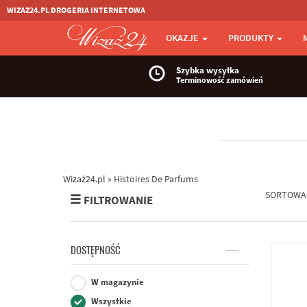
WIZAZ24.PL DROGERIA INTERNETOWA
OKAZJE
PRODUKTY
Szybka wysyłka
Terminowość zamówień
Wizaż24.pl
»
Histoires De Parfums
SORTOWA
FILTROWANIE
DOSTĘPNOŚĆ
W magazynie
Wszystkie