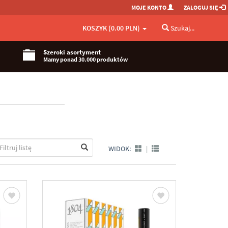
MOJE KONTO
ZALOGUJ SIĘ
KOSZYK (0.00 PLN)
Szukaj...
Szeroki asortyment
Mamy ponad 30.000 produktów
WIDOK:
|