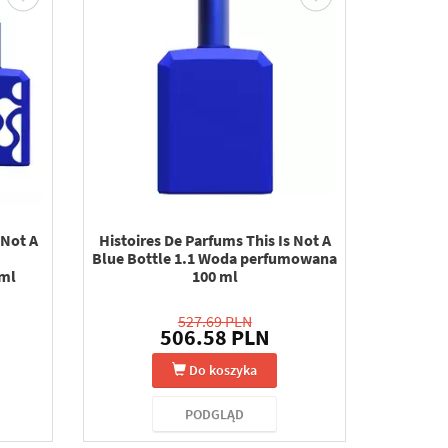
 Not A
Histoires De Parfums This Is Not A
Blue Bottle 1.1 Woda perfumowana
 ml
100 ml
527.69 PLN
506.58 PLN
Do koszyka
PODGLĄD