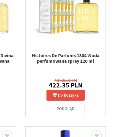
 Divina
Histoires De Parfums 1804 Woda
wana
perfumowana spray 120 ml
439.95 PLN
422.35 PLN
Do koszyka
PODGLĄD