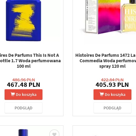
ires De Parfums This Is Not A
Histoires De Parfums 1472 La
Bottle 1.7 Woda perfumowana
Commedia Woda perfumo
100 ml
spray 120 ml
486.96 PLN
422.84 PLN
467.48 PLN
405.93 PLN
Do koszyka
Do koszyka
PODGLĄD
PODGLĄD