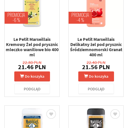
PROMOCJA
PROMOCJA
-6 %
-4 %
Le Petit Marseillais
Le Petit Marseillais
Kremowy Żel pod prysznic
Delikatny żel pod prysznic
mleczko waniliowe bio 400
Śródziemnomorski Granat
ml
400 ml
22.80 PLN
22.40 PLN
21.46 PLN
21.56 PLN
Do koszyka
Do koszyka
PODGLĄD
PODGLĄD