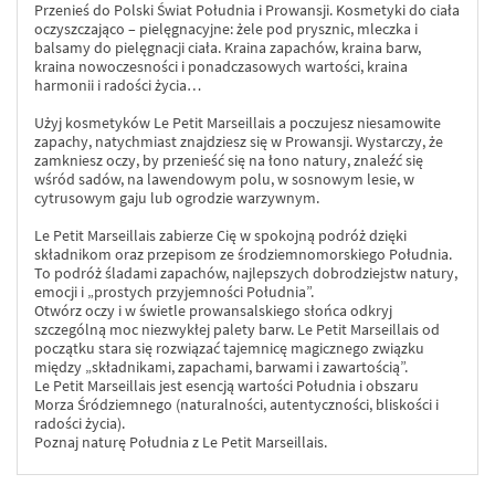
Przenieś do Polski Świat Południa i Prowansji. Kosmetyki do ciała
oczyszczająco – pielęgnacyjne: żele pod prysznic, mleczka i
balsamy do pielęgnacji ciała. Kraina zapachów, kraina barw,
kraina nowoczesności i ponadczasowych wartości, kraina
harmonii i radości życia…
Użyj kosmetyków Le Petit Marseillais a poczujesz niesamowite
zapachy, natychmiast znajdziesz się w Prowansji. Wystarczy, że
zamkniesz oczy, by przenieść się na łono natury, znaleźć się
wśród sadów, na lawendowym polu, w sosnowym lesie, w
cytrusowym gaju lub ogrodzie warzywnym.
Le Petit Marseillais zabierze Cię w spokojną podróż dzięki
składnikom oraz przepisom ze środziemnomorskiego Południa.
To podróż śladami zapachów, najlepszych dobrodziejstw natury,
emocji i „prostych przyjemności Południa”.
Otwórz oczy i w świetle prowansalskiego słońca odkryj
szczególną moc niezwykłej palety barw. Le Petit Marseillais od
początku stara się rozwiązać tajemnicę magicznego związku
między „składnikami, zapachami, barwami i zawartością”.
Le Petit Marseillais jest esencją wartości Południa i obszaru
Morza Śródziemnego (naturalności, autentyczności, bliskości i
radości życia).
Poznaj naturę Południa z Le Petit Marseillais.