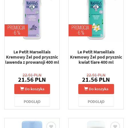
PROMOCJA
PROMOCJA
-6 %
-6 %
Le Petit Marseillais
Le Petit Marseillais
Kremowy Żel pod prysznic
Kremowy Żel pod prysznic
lawenda z prowansji 400 ml
kwiat tiare 400 ml
22.91 PLN
22.91 PLN
21.56 PLN
21.56 PLN
Do koszyka
Do koszyka
PODGLĄD
PODGLĄD