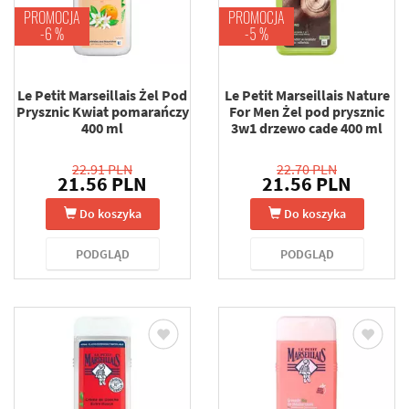
PROMOCJA
PROMOCJA
-6 %
-5 %
Le Petit Marseillais Żel Pod
Le Petit Marseillais Nature
Prysznic Kwiat pomarańczy
For Men Żel pod prysznic
400 ml
3w1 drzewo cade 400 ml
22.91 PLN
22.70 PLN
21.56 PLN
21.56 PLN
Do koszyka
Do koszyka
PODGLĄD
PODGLĄD