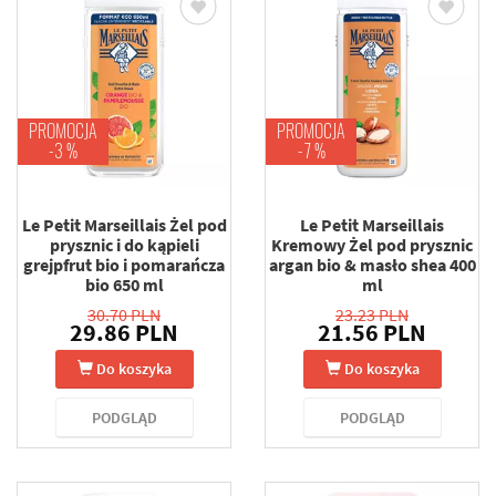
PROMOCJA
PROMOCJA
-3 %
-7 %
Le Petit Marseillais Żel pod
Le Petit Marseillais
prysznic i do kąpieli
Kremowy Żel pod prysznic
grejpfrut bio i pomarańcza
argan bio & masło shea 400
bio 650 ml
ml
30.70 PLN
23.23 PLN
29.86 PLN
21.56 PLN
Do koszyka
Do koszyka
PODGLĄD
PODGLĄD