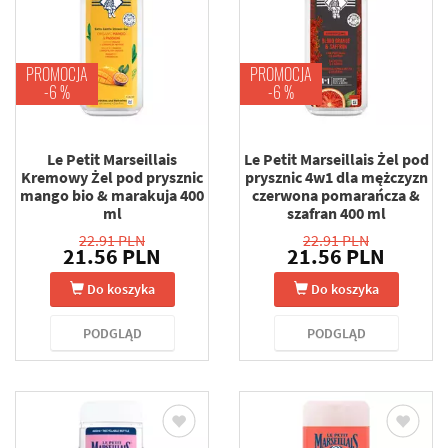
PROMOCJA
PROMOCJA
-6 %
-6 %
Le Petit Marseillais
Le Petit Marseillais Żel pod
Kremowy Żel pod prysznic
prysznic 4w1 dla mężczyzn
mango bio & marakuja 400
czerwona pomarańcza &
ml
szafran 400 ml
22.91 PLN
22.91 PLN
21.56 PLN
21.56 PLN
Do koszyka
Do koszyka
PODGLĄD
PODGLĄD