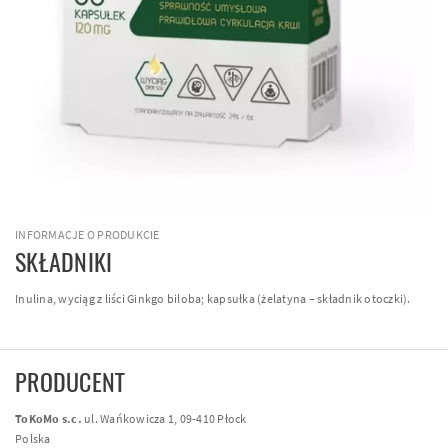
INFORMACJE O PRODUKCIE
SKŁADNIKI
Inulina, wyciąg z liści Ginkgo biloba; kapsułka (żelatyna – składnik otoczki).
PRODUCENT
ToKoMo s.c.
ul. Wańkowicza 1, 09-410 Płock
Polska