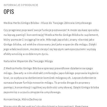
INFORMACJE O PRODUKCIE
OPIS
Medica Herbs Ginkgo Biloba – Klucz do Twojego Zdrowia Umysłowego
Czy pragniesz poprawić swoje funkcje poznawcze? A może szukasz sposobu
na lepszą pamięć i koncentrację? Medica Herbs Ginkgo Biloba to suplement,
który pomoże Ci osiągnąć te cele. Miłorząb japoński, znany również jako
Ginkgo biloba, od wieków stosowany jest jako wsparcie dla mózgu. Dzięki
jego właściwościom, możesz cieszyć się lepszym samopoczuciem i wyższą
efektywnością w codziennym życiu.
Naturalne Wsparcie dla Twojego Mózgu
Z Medica Herbs Ginkgo Biloba wspierasz prawidłowe działanie swojego
mózgu. Zawarty w nim ekstrakt z miłorzębu japońskiego poprawia krążenie
krwi, co wpływa na dotlenienie komórek mózgowych. Lepsze dotlenienie
oznacza lepsze funkcjonowanie mózgu. To prosta droga do poprawy
pamięci, koncentracji i ogólnej wydolności umysłowej. Dzięki Ginkgo biloba
zapomnisz o uczuciu zmęczenia umysłowego.
Koncentracja, Która Zachwyca
Nie musisz dłużej walczyć z trudnościami w koncentracji. Regularne